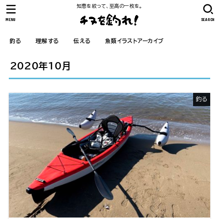
知恵を絞って、至高の一枚を。
MENU
SEARCH
釣る
理解する
伝える
魚類イラストアーカイブ
2020年10月
釣る