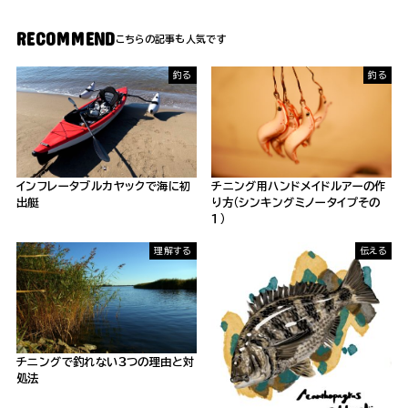
RECOMMEND
釣る
釣る
インフレータブルカヤックで海に初
チニング用ハンドメイドルアーの作
出艇
り方（シンキングミノータイプその
１）
理解する
伝える
チニングで釣れない３つの理由と対
処法