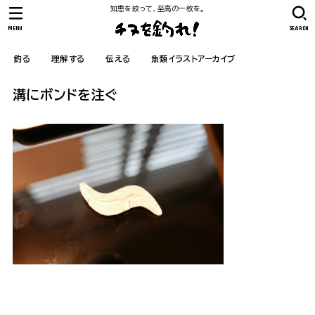
知恵を絞って、至高の一枚を。
MENU
SEARCH
釣る
理解する
伝える
魚類イラストアーカイブ
溝にボンドを注ぐ