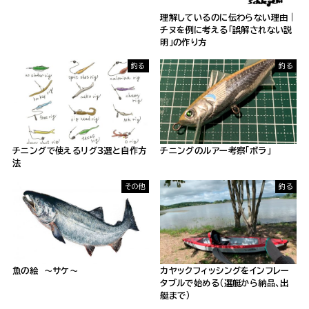
理解しているのに伝わらない理由｜
チヌを例に考える「誤解されない説
明」の作り方
釣る
釣る
チニングで使えるリグ３選と自作方
チニングのルアー考察「ボラ」
法
その他
釣る
魚の絵 〜サケ〜
カヤックフィッシングをインフレー
タブルで始める（選艇から納品、出
艇まで）