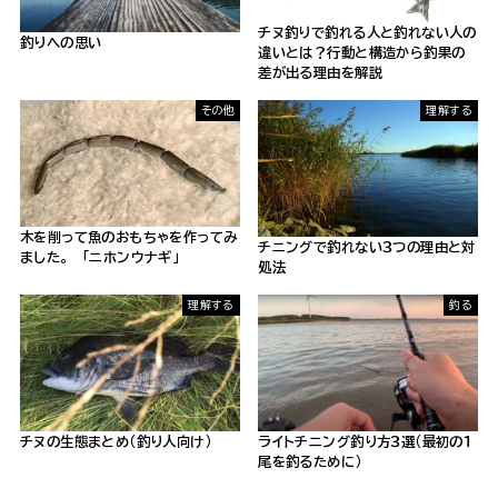
チヌ釣りで釣れる人と釣れない人の
釣りへの思い
違いとは？行動と構造から釣果の
差が出る理由を解説
その他
理解する
木を削って魚のおもちゃを作ってみ
チニングで釣れない３つの理由と対
ました。 「ニホンウナギ」
処法
理解する
釣る
チヌの生態まとめ（釣り人向け）
ライトチニング釣り方３選（最初の１
尾を釣るために）