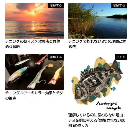
理解する
理解する
チニングの朝マズメ攻略法と具体
チニングで釣れない３つの理由と対
的な戦略
処法
理解する
伝える
チニングルアーのカラー効果とチヌ
の視点
理解しているのに伝わらない理由｜
チヌを例に考える「誤解されない説
明」の作り方