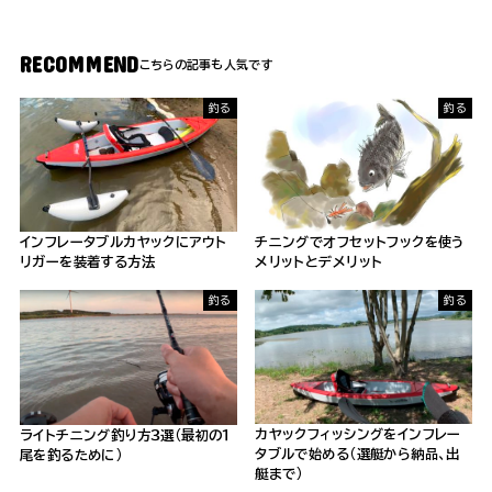
RECOMMEND
釣る
釣る
インフレータブルカヤックにアウト
チニングでオフセットフックを使う
リガーを装着する方法
メリットとデメリット
釣る
釣る
カヤックフィッシングをインフレー
ライトチニング釣り方３選（最初の１
タブルで始める（選艇から納品、出
尾を釣るために）
艇まで）