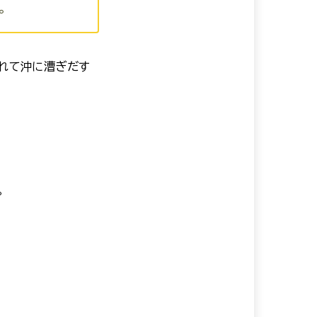
。
れて沖に漕ぎだす
。