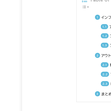
イン
アウ
まと